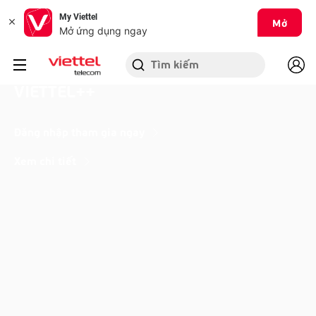
My Viettel
Mở
Mở ứng dụng ngay
CHƯƠNG TRÌNH CSKH LỚN NHẤT -
VIETTEL++
Đăng nhập tham gia ngay
Xem chi tiết