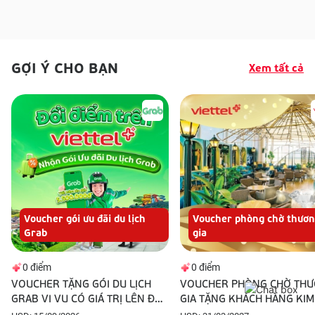
GỢI Ý CHO BẠN
Xem tất cả
Voucher gói ưu đãi du lịch
Voucher phòng chờ thươ
Grab
gia
0
điểm
0
điểm
VOUCHER TẶNG GÓI DU LỊCH
VOUCHER PHÒNG CHỜ TH
GRAB VI VU CÓ GIÁ TRỊ LÊN ĐẾN
GIA TẶNG KHÁCH HÀNG KIM
5.5TR
CƯƠNG, VÀNG.