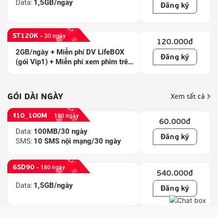
Data
:
1,5GB/ngày
Đăng ký
ST120K
-
30 ngày
120.000
đ
2GB/ngày + Miễn phí DV LifeBOX
Đăng ký
(gói Vip1) + Miễn phí xem phim trên
ứng dụng TV360
GÓI
DÀI NGÀY
Xem tất cả
6M10_100M
180 ngày
60.000
đ
Data
:
100MB/30 ngày
Đăng ký
SMS
:
10 SMS nội mạng/30 ngày
6SD90
-
180 ngày
540.000
đ
Data
:
1,5GB/ngày
Đăng ký