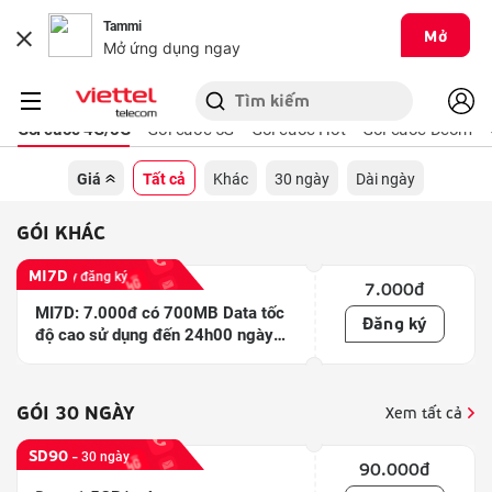
Tammi
Mở
Mở ứng dụng ngay
Trang chủ
Di động
Danh sách gói cước
Gói cước 4G/5G
Gói cước 5G
Gói cước Hot
Gói cước Dcom
Giá
Tất cả
Khác
30 ngày
Dài ngày
GÓI
KHÁC
MI7D
đến 24h ngày đăng ký
7.000
đ
MI7D: 7.000đ có 700MB Data tốc
Đăng ký
độ cao sử dụng đến 24h00 ngày
đăng ký, hết 700MB truy cập theo
gói Mobile Internet đang sử dụng
GÓI
30 NGÀY
Xem tất cả
SD90
-
30 ngày
90.000
đ